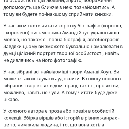
та особистість цієї людини, а фото, зображення
допоможуть ще ближче з нею познайомитись. А
тому ви будете по-інакшому сприймати книжки.
У нас ви можете читати коротку біографію (коротко,
скорочено) письменника Аманді Хоуп українською
мовою, но також є і повна біографія, автобіографія.
Завдяки цьому ви зможете буквально намалювати в
думці цілісний портрет творчої особистості, навіть
не дивлячись на його фотографію.
У нас зібрані всі найвідоміші твори Аманді Хоуп. Ви
можете також слухати аудіокниги. В списку повного
зібрання творів є як відомі праці, так і ті, про які ви,
можливо, навіть не чули. А тому читати буде дуже
цікаво.
У кожного автора є проза або поезія в особистій
колекції. Збірка віршів або історій в різних жанрах -
це то, чим жила людина, і то, що вона хотіла