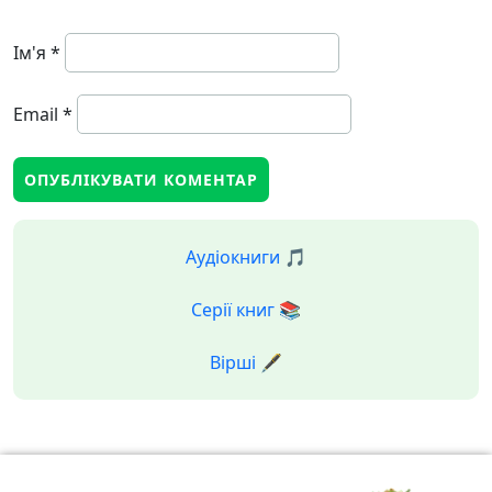
Ім'я
*
Email
*
Аудіокниги 🎵
Серії книг 📚
Вірші 🖋️