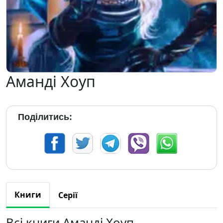
Аманді Хоуп
Поділитись:
Книги
Серії
Всі книги Аманді Хоуп