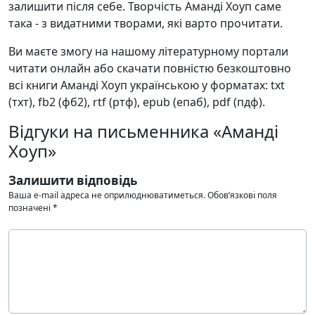
залишити після себе. Творчість Аманді Хоуп саме
така - з видатними творами, які варто прочитати.
Ви маєте змогу на нашому літературному портали
читати онлайн або скачати повністю безкоштовно
всі книги Аманді Хоуп українською у форматах: txt
(тхт), fb2 (фб2), rtf (ртф), epub (епаб), pdf (пдф).
Відгуки на письменника «Аманді
Хоуп»
Залишити відповідь
Ваша e-mail адреса не оприлюднюватиметься.
Обов’язкові поля
позначені
*