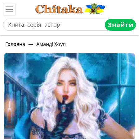
Знайти
Головна
—
Аманді Хоуп