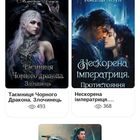
Нескорена
Таємниця Чорного
імператриця.
Дракона. Злочинець
Протистояння
368
493