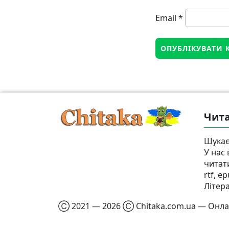
Email
*
Чита
Шукає
У нас
читат
rtf, e
Літер
Ⓒ 2021 — 2026 Ⓒ Chitaka.com.ua — Онлай