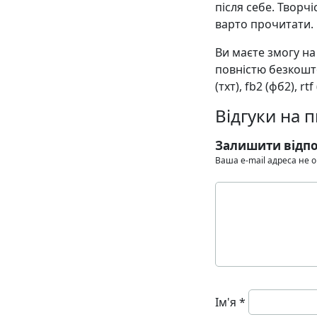
після себе. Творч
варто прочитати.
Ви маєте змогу н
повністю безкошто
(тхт), fb2 (фб2), rt
Відгуки на 
Залишити відпо
Ваша e-mail адреса не
Ім'я
*