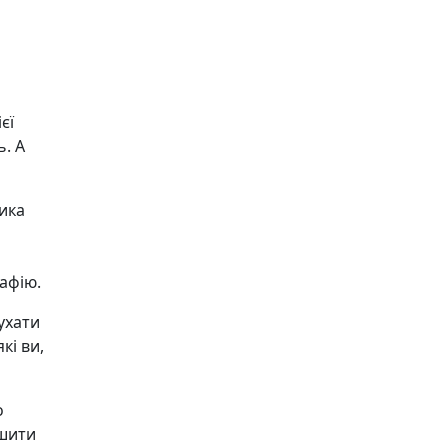
єї
. А
ика
афію.
ухати
кі ви,
о
ишити