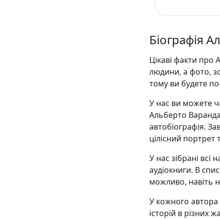
Біографія А
Цікаві факти про 
людини, а фото, 
тому ви будете п
У нас ви можете ч
Альберто Варанда 
автобіографія. З
цілісний портрет 
У нас зібрані всі
аудіокниги. В списк
можливо, навіть н
У кожного автора є
історій в різних ж