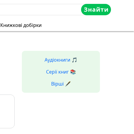
Знайти
Книжкові добірки
Аудіокниги 🎵
Серії книг 📚
Вірші 🖋️