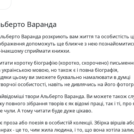
льберто Варанда
Альберто Варанда розкриють вам життя та особистість ці
зображення допоможуть ще ближче з нею познайомитись
о-інакшому сприймати книжки.
итати коротку біографію (коротко, скорочено) письменн
українською мовою, но також є і повна біографія,
авдяки цьому ви зможете буквально намалювати в думці
творчої особистості, навіть не дивлячись на його фотогр
 найвідоміші твори Альберто Варанда. Ви можете також сл
у повного зібрання творів є як відомі праці, так і ті, про я
е чули. А тому читати буде дуже цікаво.
 проза або поезія в особистій колекції. Збірка віршів аб
анрах - це то, чим жила людина, і то, що вона хотіла зал