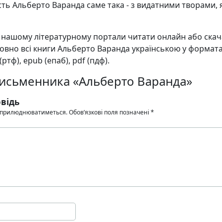
ість Альберто Варанда саме така - з видатними творами, я
а нашому літературному портали читати онлайн або ска
вно всі книги Альберто Варанда українською у форматах
f (ртф), epub (епаб), pdf (пдф).
письменника «Альберто Варанда»
відь
 оприлюднюватиметься.
Обов’язкові поля позначені
*