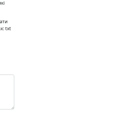
кі
чати
: txt